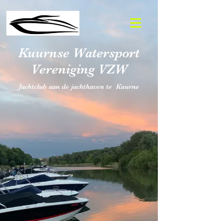
Kuurnse Watersport
Vereniging VZW
Jachtclub aan de jachthaven te Kuurne